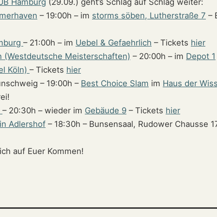
UB Hamburg
(29.09.) geht’s Schlag auf Schlag weiter:
merhaven
– 19:00h – im
storms söben, Lutherstraße 7
– E
mburg
– 21:00h – im
Uebel & Gefaehrlich
– Tickets
hier
n (Westdeutsche Meisterschaften)
– 20:00h – im
Depot 1
el Köln)
– Tickets
hier
aunschweig – 19:00h –
Best Choice Slam
im
Haus der Wis
rei!
n
– 20:30h – wieder im
Gebäude 9
– Tickets
hier
in Adlershof
– 18:30h – Bunsensaal, Rudower Chausse 17 
mich auf Euer Kommen!