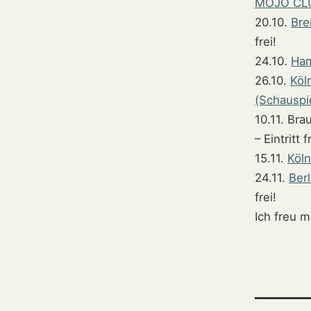
MOJO CL
20.10.
Bre
frei!
24.10.
Ha
26.10.
Köl
(Schauspi
10.11. Br
– Eintritt f
15.11.
Köl
24.11.
Berl
frei!
Ich freu 