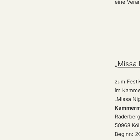
eine Vera
„Missa 
zum Festi
im Kammer
„Missa Nig
Kammermu
Raderberg
50968 Köl
Beginn: 2