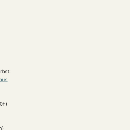
rbst:
haus
00h)
h)