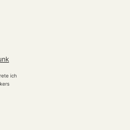
unk
rete ich
kers