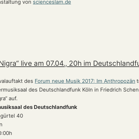
nstaltung von
scienceslam.de
Nigra“ live am 07.04., 20h im Deutschlandf
valauftakt des
Forum neue Musik 2017: Im Anthropozän
t
musiksaal des Deutschlandfunk Köln in Friedrich Schen
ra“ auf.
siksaal des Deutschlandfunk
gürtel 40
n
0:00h