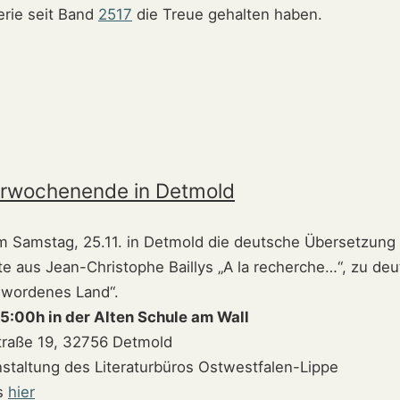
erie seit Band
2517
die Treue gehalten haben.
urwochenende in Detmold
am Samstag, 25.11. in Detmold die deutsche Übersetzung 
te aus Jean-Christophe Baillys „A la recherche…“, zu de
wordenes Land“.
 15:00h in der Alten Schule am Wall
traße 19, 32756 Detmold
nstaltung des Literaturbüros Ostwestfalen-Lippe
s
hier