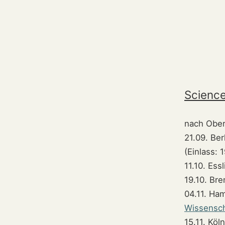
Science
nach Ober
21.09. Ber
(Einlass: 
11.10. Ess
19.10. Br
04.11. Ha
Wissensc
15.11. Köl