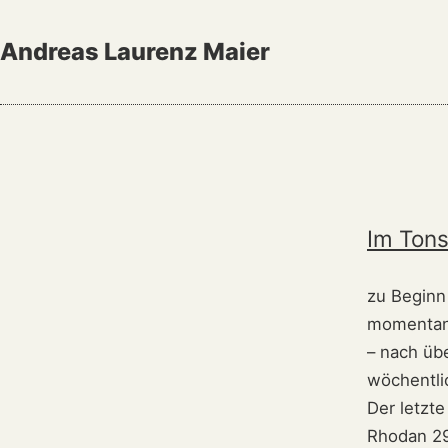
Zum
Inhalt
Andreas Laurenz Maier
springen
A
Im Tons
k
t
zu Beginn 
u
momentan 
e
– nach übe
l
wöchentli
Der letzt
l
Rhodan 29