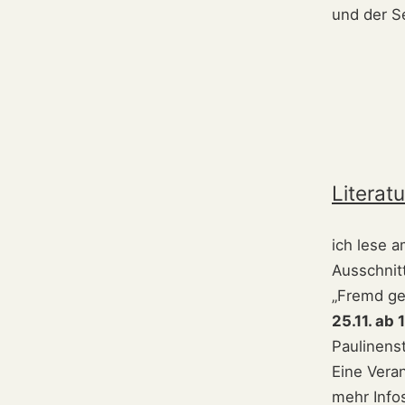
und der S
Literat
ich lese 
Ausschnit
„Fremd ge
25.11. ab
Paulinens
Eine Vera
mehr Info