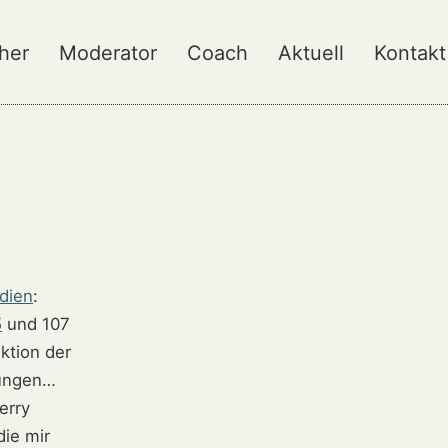
her
Moderator
Coach
Aktuell
Kontakt
dien
:
5
und 107
ktion der
rungen…
erry
ie mir