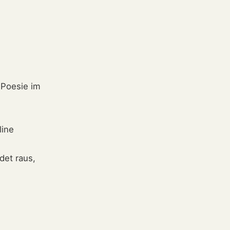
 Poesie im
line
det raus,